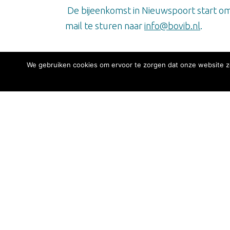
De bijeenkomst in Nieuwspoort start o
mail te sturen naar
info@bovib.nl
.
We gebruiken cookies om ervoor te zorgen dat onze website zo
VvDN
Afdeling se
Ringweistra
4181 CM W