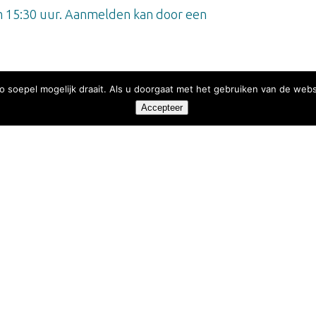
m 15:30 uur. Aanmelden kan door een
 soepel mogelijk draait. Als u doorgaat met het gebruiken van de webs
Accepteer
E-mail:
info@vvdn.nl
cretariaatszaken
Tel:
085 0645 731
at 2
aardenburg
Over de VvDN
Contact
Lid worden