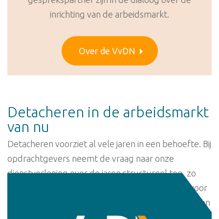
inrichting van de arbeidsmarkt.
Over de VvDN
Detacheren in de arbeidsmarkt
van nu
Detacheren voorziet al vele jaren in een behoefte. Bij
opdrachtgevers neemt de vraag naar onze
dienstverlening over de jaren structureel toe, zo
blijkt ook uit de VvDN-MarktMonitor. Maar ook voor
onze werknemers winnen steeds meer argumenten
terrein waarom gedetacheerden juist voor deze