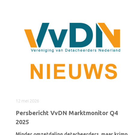
12 mei 2026
Persbericht VvDN Marktmonitor Q4
2025
Minder omzetdaling detacheerders, maar krimp