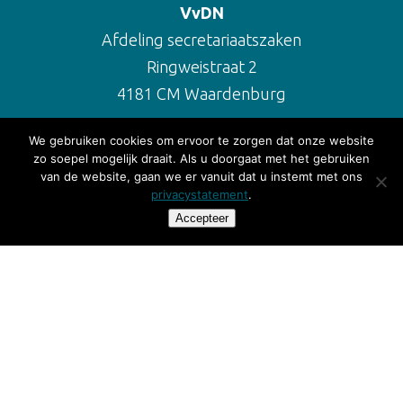
VvDN
Afdeling secretariaatszaken
Ringweistraat 2
4181 CM Waardenburg
We gebruiken cookies om ervoor te zorgen dat onze website
E-mail:
info@vvdn.nl
zo soepel mogelijk draait. Als u doorgaat met het gebruiken
van de website, gaan we er vanuit dat u instemt met ons
Tel:
085 0645 731
privacystatement
.
Accepteer
Over de VvDN
Contact
Lid worden
Social media