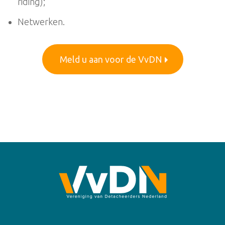
riding);
Netwerken.
Meld u aan voor de VvDN