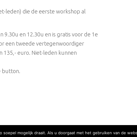
et-leden) die de eerste workshop al
9.30u en 12.30u en is gratis voor de 1e
oor een tweede vertegenwoordiger
en 135,- euro. Niet-leden kunnen
 button.
 soepel mogelijk draait. Als u doorgaat met het gebruiken van de webs