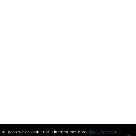
ite, gaan we er vanuit dat u instemt met ons
privacystatement
.