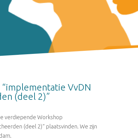
 “implementatie VvDN
en (deel 2)”
de verdiepende Workshop
eerden (deel 2)” plaatsvinden. We zijn
rdam.