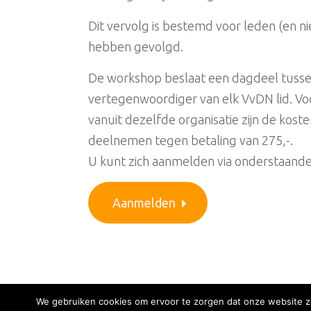
Dit vervolg is bestemd voor leden (en ni
hebben gevolgd.
De workshop beslaat een dagdeel tussen 
vertegenwoordiger van elk VvDN lid. V
vanuit dezelfde organisatie zijn de kost
deelnemen tegen betaling van 275,-.
U kunt zich aanmelden via onderstaande
Aanmelden
We gebruiken cookies om ervoor te zorgen dat onze website zo