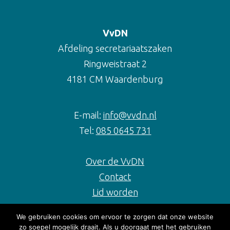
VvDN
Afdeling secretariaatszaken
Ringweistraat 2
4181 CM Waardenburg
E-mail:
info@vvdn.nl
Tel:
085 0645 731
Over de VvDN
Contact
Lid worden
We gebruiken cookies om ervoor te zorgen dat onze website
Social media
zo soepel mogelijk draait. Als u doorgaat met het gebruiken