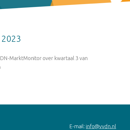
 2023
VvDN-MarktMonitor over kwartaal 3 van
n
E-mail:
info@vvdn.nl