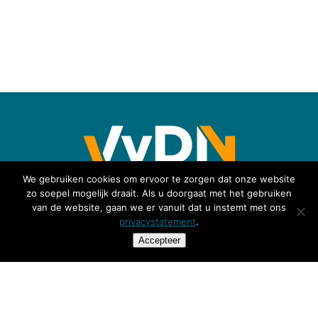
We gebruiken cookies om ervoor te zorgen dat onze website
zo soepel mogelijk draait. Als u doorgaat met het gebruiken
van de website, gaan we er vanuit dat u instemt met ons
VvDN
privacystatement
.
Afdeling secretariaatszaken
Accepteer
Ringweistraat 2
4181 CM Waardenburg