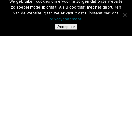
We gebruiken cookies om ervoor te zorgen dat onze website
zo soepel mogelijk draait. Als u doorgaat met het gebruiken
Wat we bieden
van de website, gaan we er vanuit dat u instemt met ons
privacystatement
.
Accepteer
VvDN
Afdeling secretariaatszaken
Ringweistraat 2