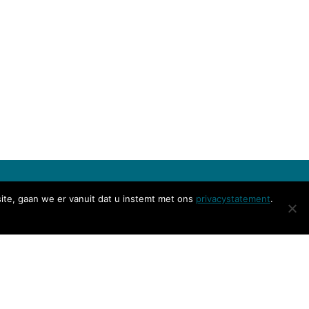
ite, gaan we er vanuit dat u instemt met ons
privacystatement
.
Social media