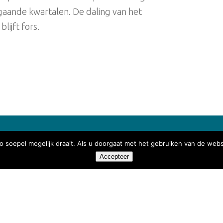
orgaande kwartalen. De daling van het
ijft fors.
 soepel mogelijk draait. Als u doorgaat met het gebruiken van de webs
E-mail:
info@vvdn.nl
Accepteer
cretariaatszaken
Tel:
085 0645 731
at 2
aardenburg
Over de VvDN
Contact