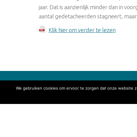
jaar. Dat is aanzienlijk minder dan in vo
aantal gedetacheerden stagneert, maar bl
Klik hier om verder te lezen
We gebruiken cookies om ervoor te zorgen dat onze website zo
VvDN
Afdeling se
Ringweistra
4181 CM W