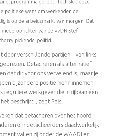
ezingsprogramma gerept. Toch sluit deze
 de politieke wens om werkenden de
dig is op de arbeidsmarkt van morgen. Dat
en mede-oprichter van de VvDN Stef
erry pickende’ politici.
 door verschillende partijen – van links
ngeprezen. Detacheren als alternatief
 dat dit voor ons vervelend is, maar je
 geen bijzondere positie hierin innemen.
 reguliere werkgever die in rijbaan één
het beschrijft”, zegt Pals.
 waken dat detacheren over het hoofd
anderen om detacheerders daadwerkelijk
oment vallen zij onder de WAADI en