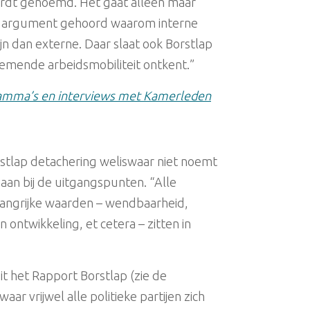
rdt genoemd. Het gaat alleen maar
el argument gehoord waarom interne
ijn dan externe. Daar slaat ook Borstlap
emende arbeidsmobiliteit ontkent.”
gramma’s en interviews met Kamerleden
rstlap detachering weliswaar niet noemt
l aan bij de uitgangspunten. “Alle
angrijke waarden – wendbaarheid,
 ontwikkeling, et cetera – zitten in
it het Rapport Borstlap (zie de
s waar vrijwel alle politieke partijen zich