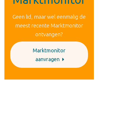
Geen lid, maar wel eenmalig de
meest recente Marktmonitor
ontvangen?
Marktmonitor
aanvragen