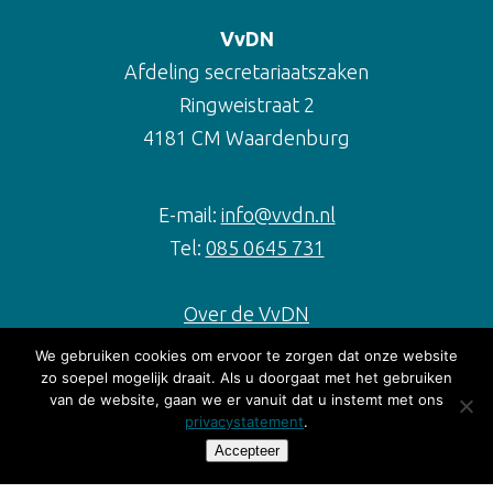
VvDN
Afdeling secretariaatszaken
Ringweistraat 2
4181 CM Waardenburg
E-mail:
info@vvdn.nl
Tel:
085 0645 731
Over de VvDN
Contact
We gebruiken cookies om ervoor te zorgen dat onze website
zo soepel mogelijk draait. Als u doorgaat met het gebruiken
Lid worden
van de website, gaan we er vanuit dat u instemt met ons
privacystatement
.
Accepteer
Social media